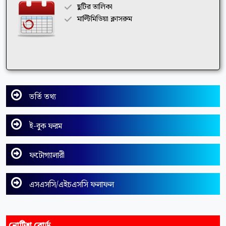
ছুটির তালিকা
মাল্টিমিডিয়া ক্লাসরুম
ভর্তি তথ্য
ই-বুক ফরম
ফটোগ্যালারী
এসএসসি/এইচএসসি ফলাফল
নোটিশ বোর্ড