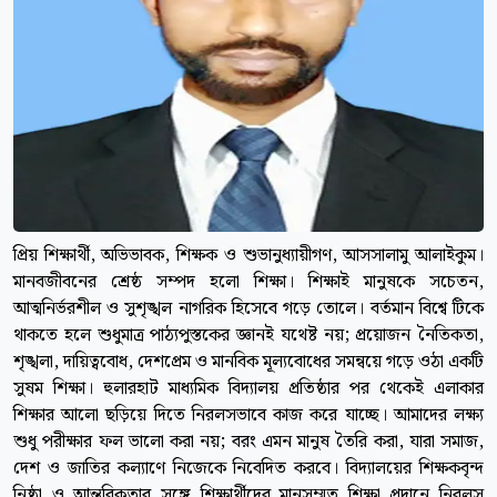
প্রিয় শিক্ষার্থী, অভিভাবক, শিক্ষক ও শুভানুধ্যায়ীগণ, আসসালামু আলাইকুম।
মানবজীবনের শ্রেষ্ঠ সম্পদ হলো শিক্ষা। শিক্ষাই মানুষকে সচেতন,
আত্মনির্ভরশীল ও সুশৃঙ্খল নাগরিক হিসেবে গড়ে তোলে। বর্তমান বিশ্বে টিকে
থাকতে হলে শুধুমাত্র পাঠ্যপুস্তকের জ্ঞানই যথেষ্ট নয়; প্রয়োজন নৈতিকতা,
শৃঙ্খলা, দায়িত্ববোধ, দেশপ্রেম ও মানবিক মূল্যবোধের সমন্বয়ে গড়ে ওঠা একটি
সুষম শিক্ষা। হুলারহাট মাধ্যমিক বিদ্যালয় প্রতিষ্ঠার পর থেকেই এলাকার
শিক্ষার আলো ছড়িয়ে দিতে নিরলসভাবে কাজ করে যাচ্ছে। আমাদের লক্ষ্য
শুধু পরীক্ষার ফল ভালো করা নয়; বরং এমন মানুষ তৈরি করা, যারা সমাজ,
দেশ ও জাতির কল্যাণে নিজেকে নিবেদিত করবে। বিদ্যালয়ের শিক্ষকবৃন্দ
নিষ্ঠা ও আন্তরিকতার সঙ্গে শিক্ষার্থীদের মানসম্মত শিক্ষা প্রদানে নিরলস