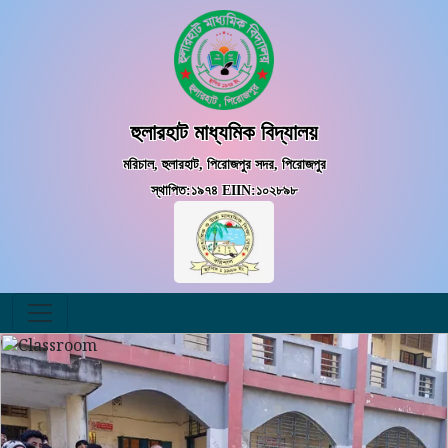
হুলারহাট মাধ্যমিক বিদ্যালয়
মরিচাল, হুলারহাট, পিরোজপুর সদর, পিরোজপুর
স্থাপিত:১৯৭৪ EIIN:১০২৮৯৮