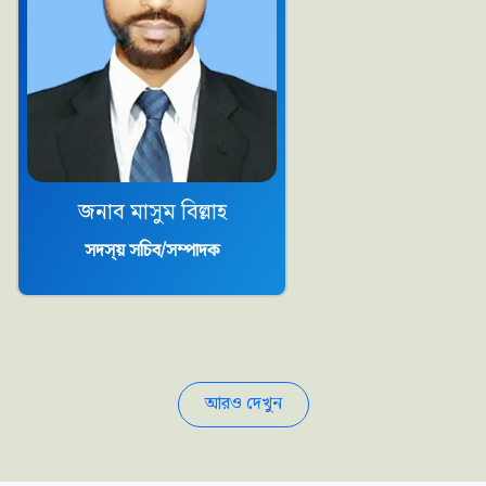
জনাব মাসুম বিল্লাহ
সদ‌স্য় সচিব/সম্পাদক
আরও দেখুন